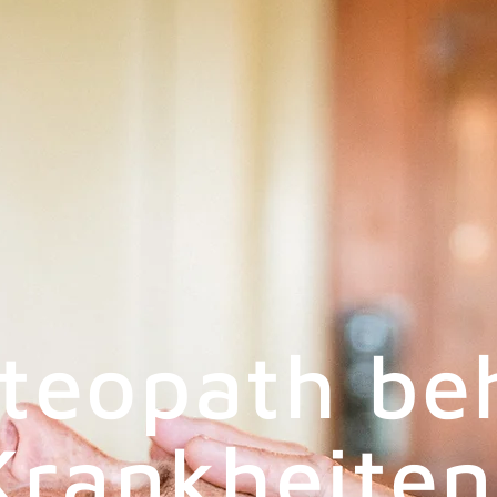
teopath be
Krankheiten