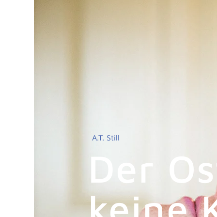
A.T. Still
Der Os
keine 