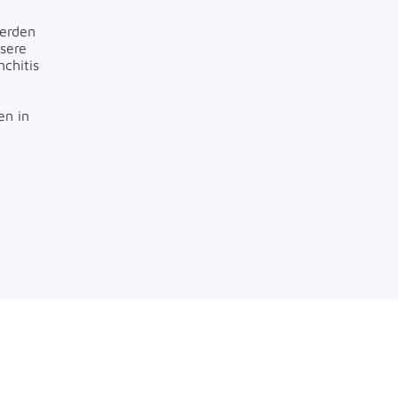
werden
sere
chitis
en in