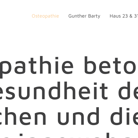
Osteopathie
Gunther Barty
Haus 23 & 3
pathie beto
esundheit d
hen und di