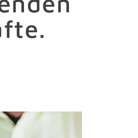
nenden
fte.