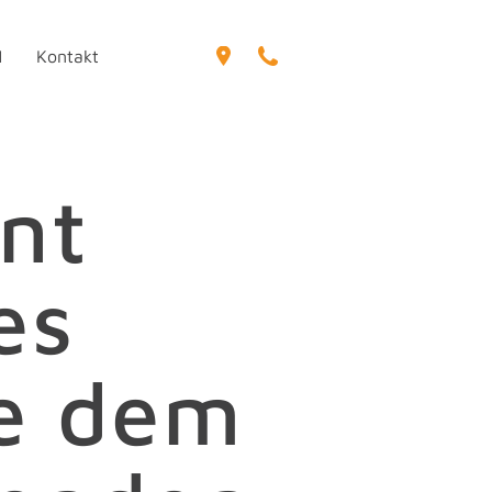
1
Kontakt
nt
es
e dem