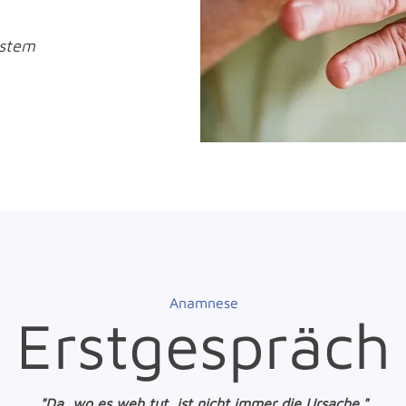
ystem
Anamnese
Erstgespräch
"Da, wo es weh tut, ist nicht immer die Ursache."