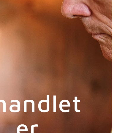
handlet
, er