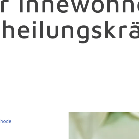
r innewoh
theilungskrä
thode