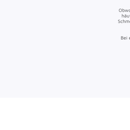
Obwo
häu
Schme
Bei 